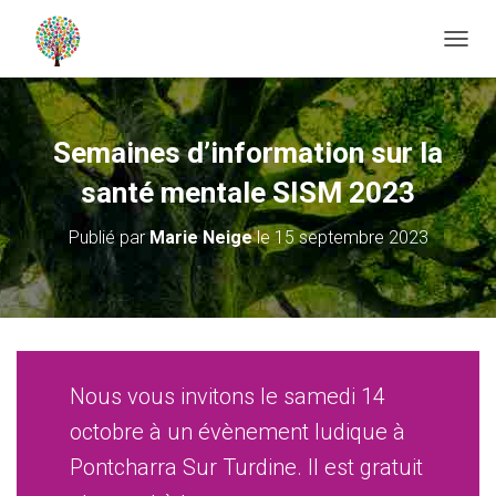
D
É
P
L
I
Semaines d’information sur la
E
R
santé mentale SISM 2023
L
A
Publié par
Marie Neige
le
15 septembre 2023
N
A
V
I
G
A
T
Nous vous invitons le samedi 14
I
O
octobre à un évènement ludique à
N
Pontcharra Sur Turdine. Il est gratuit